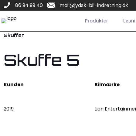
86 94 99 40
mail@jydsk-bil-indretning.dk
Produkter
Løsn
Skuffer
Skuffe 5
Kunden
Bilmærke
2019
Lion Entertainme