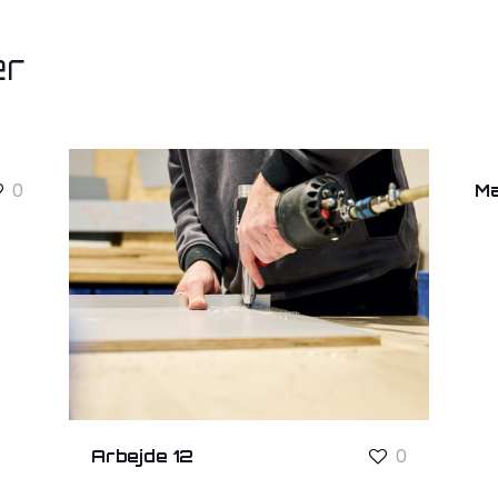
er
0
Ma
0
Arbejde 12