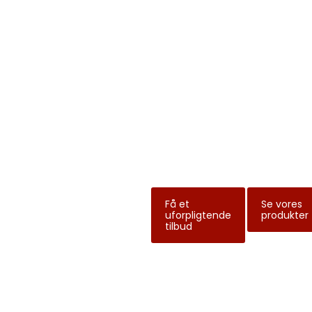
Få professionel in
varebiler
Gør din arbejdsdag nem
mere effektiv.
Få et
Se vores
uforpligtende
produkter
tilbud