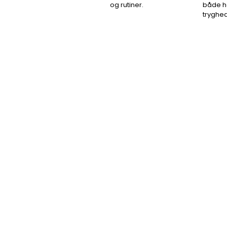
og rutiner.
både h
tryghed