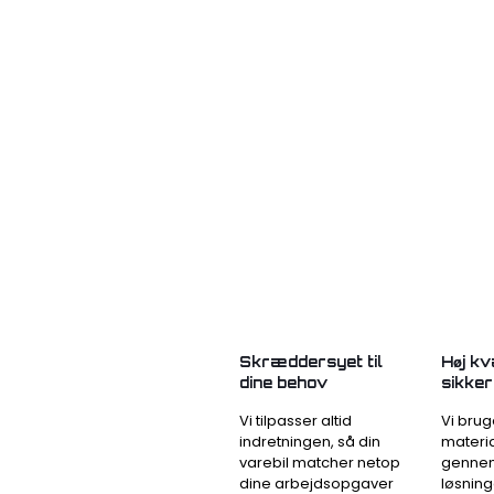
Skræddersyet til
Høj kv
dine behov
sikke
Vi tilpasser altid
Vi brug
indretningen, så din
materi
varebil matcher netop
genne
dine arbejdsopgaver
løsning