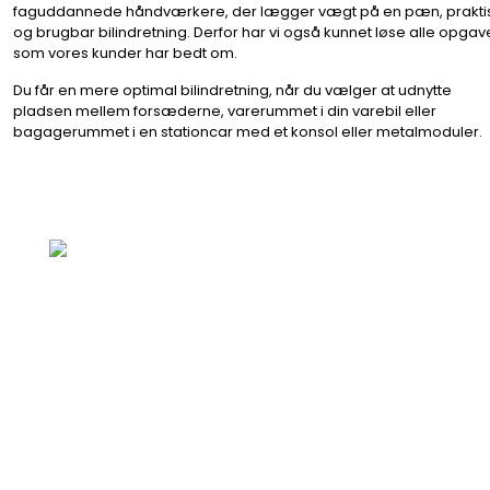
faguddannede håndværkere, der lægger vægt på en pæn, prakti
og brugbar bilindretning. Derfor har vi også kunnet løse alle opgav
som vores kunder har bedt om.
​Du får en mere optimal bilindretning, når du vælger at udnytte
pladsen mellem forsæderne, varerummet i din varebil eller
bagagerummet i en stationcar med et konsol eller metalmoduler.
Jydsk Bil-indr
CVR: 2069344
Damvej 23, 84