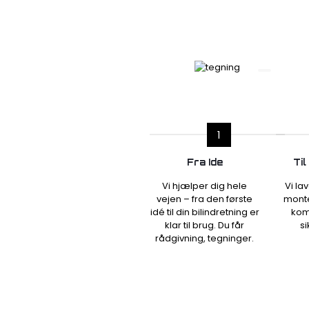
1
Fra Ide
Til
Vi hjælper dig hele
Vi la
vejen – fra den første
monte
idé til din bilindretning er
kom
klar til brug. Du får
si
rådgivning, tegninger.