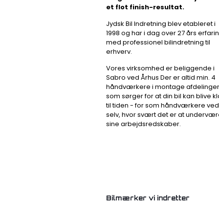
et flot finish-resultat.
Jydsk Bil Indretning blev etableret i
1998 og har i dag over 27 års erfari
med professionel bilindretning til
erhverv.
Vores virksomhed er beliggende i
Sabro ved Århus Der er altid min. 4
håndværkere i montage afdelingen
som sørger for at din bil kan blive kl
til tiden - for som håndværkere ved
selv, hvor svært det er at undervæ
sine arbejdsredskaber.​
Bilmærker vi indretter