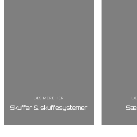
LÆS MERE HER
LÆ
Skuffer & skuffesystemer
Sæ